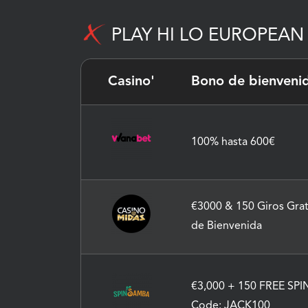
PLAY HI LO EUROPEAN
Casino'
Bono de bienveni
100% hasta 600€
€3000 & 150 Giros Gra
de Bienvenida
€3,000 + 150 FREE SPI
Code: JACK100