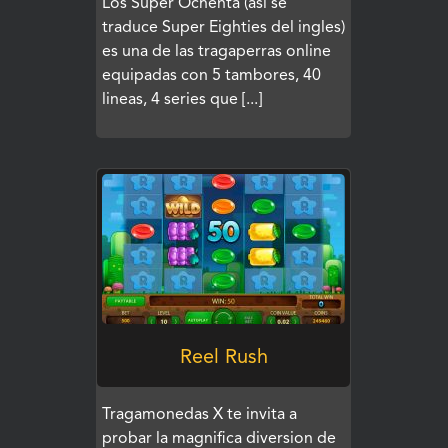
Los Súper Ochenta (asi se
traduce Super Eighties del ingles)
es una de las tragaperras online
equipadas con 5 tambores, 40
lineas, 4 series que [...]
JUEGA
Reel Rush
Tragamonedas X te invita a
probar la magnifica diversion de