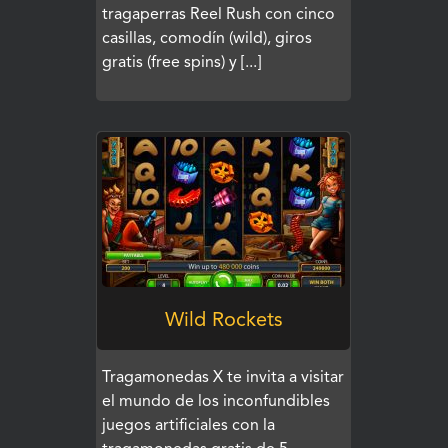
tragaperras Reel Rush con cinco
casillas, comodín (wild), giros
gratis (free spins) y [...]
JUEGA
Wild Rockets
Tragamonedas X te invita a visitar
el mundo de los inconfundibles
juegos artificiales con la