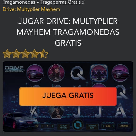
Tragamonedas
»
Tragaperras Gratis
»
Drive: Multyplier Mayhem
JUGAR DRIVE: MULTYPLIER
MAYHEM TRAGAMONEDAS
GRATIS
JUEGA GRATIS