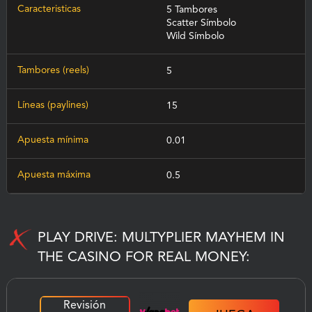
Caracteristicas
5 Tambores
Scatter Símbolo
Wild Símbolo
Tambores (reels)
5
Líneas (paylines)
15
Apuesta mínima
0.01
Apuesta máxima
0.5
PLAY DRIVE: MULTYPLIER MAYHEM IN
THE CASINO FOR REAL MONEY:
Revisión