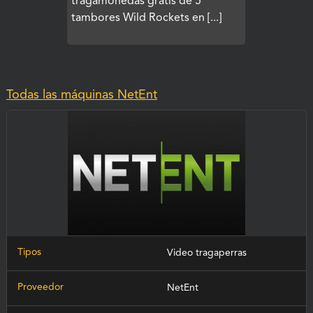
tragamonedas gratis de 5
tambores Wild Rockets en [...]
Todas las máquinas NetEnt
Tipos
Video tragaperras
Proveedor
NetEnt