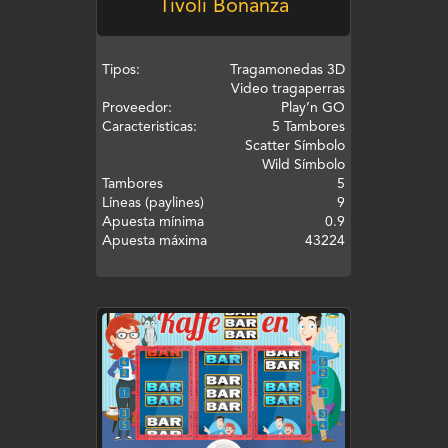
Tivoli Bonanza
Tipos:
Tragamonedas 3D
Video tragaperras
Proveedor:
Play’n GO
Caracteristicas:
5 Tambores
Scatter Símbolo
Wild Símbolo
Tambores
5
Líneas (paylines)
9
Apuesta mínima
0.9
Apuesta máxima
43224
JUEGA