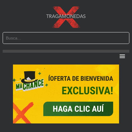
TRAGAMONEDAS