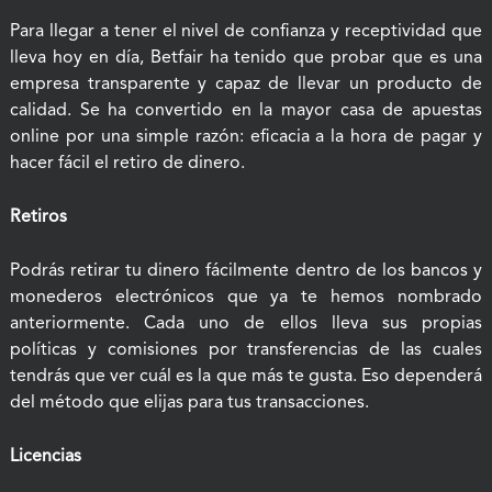
Para llegar a tener el nivel de confianza y receptividad que
lleva hoy en día, Betfair ha tenido que probar que es una
empresa transparente y capaz de llevar un producto de
calidad. Se ha convertido en la mayor casa de apuestas
online por una simple razón: eficacia a la hora de pagar y
hacer fácil el retiro de dinero.
Retiros
Podrás retirar tu dinero fácilmente dentro de los bancos y
monederos electrónicos que ya te hemos nombrado
anteriormente. Cada uno de ellos lleva sus propias
políticas y comisiones por transferencias de las cuales
tendrás que ver cuál es la que más te gusta. Eso dependerá
del método que elijas para tus transacciones.
Licencias