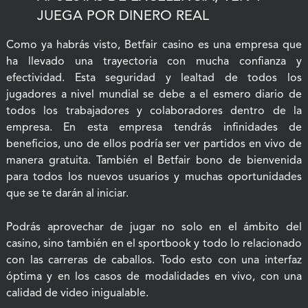
JUEGA POR DINERO REAL
Como ya habrás visto, Betfair casino es una empresa que
ha llevado una trayectoria con mucha confianza y
efectividad. Esta seguridad y lealtad de todos los
jugadores a nivel mundial se debe a el esmero diario de
todos los trabajadores y colaboradores dentro de la
empresa. En esta empresa tendrás infinidades de
beneficios, uno de ellos podría ser ver partidos en vivo de
manera gratuita. También el Betfair bono de bienvenida
para todos los nuevos usuarios y muchas oportunidades
que se te darán al iniciar.
Podrás aprovechar de jugar no solo en el ámbito del
casino, sino también en el sportbook y todo lo relacionado
con las carreras de caballos. Todo esto con una interfaz
óptima y en los casos de modalidades en vivo, con una
calidad de video inigualable.