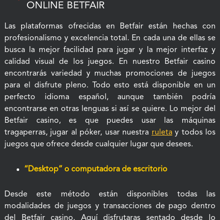
ONLINE BETFAIR
Las plataformas ofrecidas en Betfair están hechas con
profesionalismo y excelencia total. En cada una de ellas se
busca la mejor facilidad para jugar y la mejor interfaz y
calidad visual de los juegos. En nuestro Betfair casino
encontrarás variedad y muchas promociones de juegos
para el disfrute pleno. Todo esto está disponible en un
perfecto idioma español, aunque también podría
encontrarse en otras lenguas si así se quiere. Lo mejor del
Betfair casino, es que puedes usar las máquinas
tragaperras, jugar al póker, usar nuestra
ruleta
y todos los
juegos que ofrece desde cualquier lugar que desees.
“Desktop” o computadora de escritorio
Desde este método están disponibles todas las
modalidades de juegos y transacciones de pago dentro
del Betfair casino. Aquí disfrutaras sentado desde lo