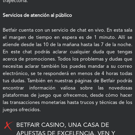
trayectoria.
Servicios de atención al público
Betfair cuenta con un servicio de chat en vivo. En esta sala
el margen de tiempo en espera es de 1 minuto. Allí se
atiende desde las 10 de la mañana hasta las 7 de la noche.
En este chat podrás aclarar cualquier duda que tengas
acerca de promociones. Todos los problemas y dudas que
necesitas aclarar también los puedes mandar a su correo
electrónico, se te responderá en menos de 4 horas todas
tus dudas. También en nuestras páginas de Betfair podrás
encontrar información valiosa sobre las novedosas
plataformas de juego que ofrecemos, desde cómo hacer
las transacciones monetarias hasta trucos y técnicas de los
juegos ofrecidos.
BETFAIR CASINO, UNA CASA DE
APUESTAS DE EXCELENCIA, VEN Y