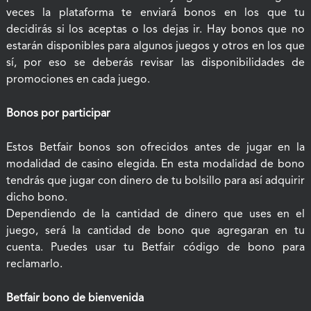
veces la plataforma te enviará bonos en los que tu
decidirás si los aceptas o los dejas ir. Hay bonos que no
estarán disponibles para algunos juegos y otros en los que
sí, por eso se deberás revisar las disponibilidades de
promociones en cada juego.
Bonos por participar
Estos Betfair bonos son ofrecidos antes de jugar en la
modalidad de casino elegida. En esta modalidad de bono
tendrás que jugar con dinero de tu bolsillo para así adquirir
dicho bono.
Dependiendo de la cantidad de dinero que uses en el
juego, será la cantidad de bono que agregaran en tu
cuenta. Puedes usar tu Betfair código de bono para
reclamarlo.
Betfair bono de bienvenida