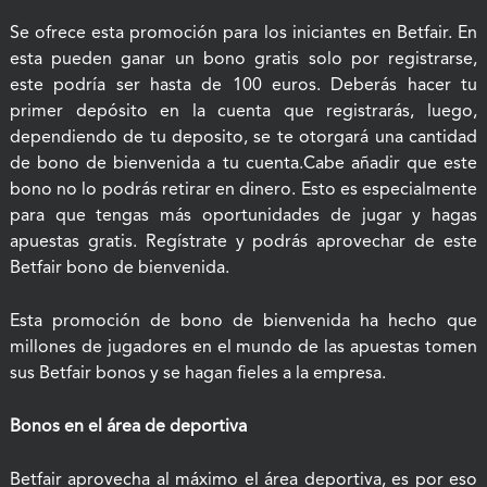
Se ofrece esta promoción para los iniciantes en Betfair. En
esta pueden ganar un bono gratis solo por registrarse,
este podría ser hasta de 100 euros. Deberás hacer tu
primer depósito en la cuenta que registrarás, luego,
dependiendo de tu deposito, se te otorgará una cantidad
de bono de bienvenida a tu cuenta.Cabe añadir que este
bono no lo podrás retirar en dinero. Esto es especialmente
para que tengas más oportunidades de jugar y hagas
apuestas gratis. Regístrate y podrás aprovechar de este
Betfair bono de bienvenida.
Esta promoción de bono de bienvenida ha hecho que
millones de jugadores en el mundo de las apuestas tomen
sus Betfair bonos y se hagan fieles a la empresa.
Bonos en el área de deportiva
Betfair aprovecha al máximo el área deportiva, es por eso