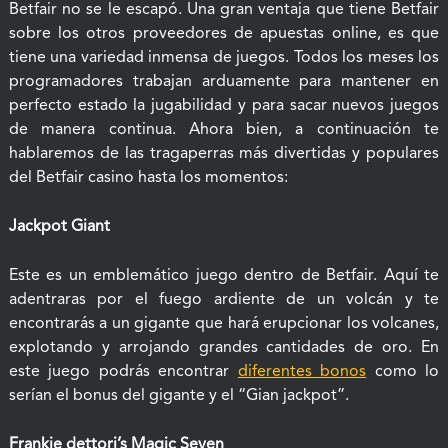
Betfair no se le escapó. Una gran ventaja que tiene Betfair
sobre los otros proveedores de apuestas online, es que
tiene una variedad inmensa de juegos. Todos los meses los
programadores trabajan arduamente para mantener en
perfecto estado la jugabilidad y para sacar nuevos juegos
de manera continua. Ahora bien, a continuación te
hablaremos de las tragaperras más divertidas y populares
del Betfair casino hasta los momentos:
Jackpot Giant
Este es un emblemático juego dentro de Betfair. Aquí te
adentraras por el fuego ardiente de un volcán y te
encontrarás a un gigante que hará erupcionar los volcanes,
explotando y arrojando grandes cantidades de oro. En
este juego podrás encontrar
diferentes bonos
como lo
serían el bonus del gigante y el “Gian jackpot”.
Frankie dettori’s Magic Seven