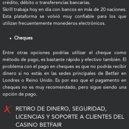
crédito, débito o transferencias bancarias.
Skrill trabaja hoy en día con bancos en más de 20 naciones.
Esta plataforma se volvió muy confiable para los que
utilizan frecuentemente monederos electrónicos.
Cheques
Entre otras opciones podrías utilizar el cheque como
método de pago, es bastante rápido y efectivo también. El
problema con el pago en cheques es que no podrás recibir
dinero si no estás en las sedes principales de Betfair en
Londres o Reino Unido. Es por eso que el pagamento en
cheques no es muy recomendado, pero sigue siendo una
opción de pago.
RETIRO DE DINERO, SEGURIDAD,
LICENCIAS Y SOPORTE A CLIENTES DEL
CASINO BETFAIR