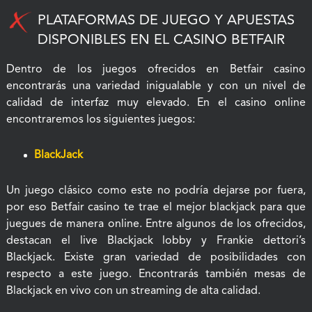
PLATAFORMAS DE JUEGO Y APUESTAS
DISPONIBLES EN EL CASINO BETFAIR
Dentro de los juegos ofrecidos en Betfair casino
encontrarás una variedad inigualable y con un nivel de
calidad de interfaz muy elevado. En el casino online
encontraremos los siguientes juegos:
BlackJack
Un juego clásico como este no podría dejarse por fuera,
por eso Betfair casino te trae el mejor blackjack para que
juegues de manera online. Entre algunos de los ofrecidos,
destacan el live Blackjack lobby y Frankie dettori’s
Blackjack. Existe gran variedad de posibilidades con
respecto a este juego. Encontrarás también mesas de
Blackjack en vivo con un streaming de alta calidad.