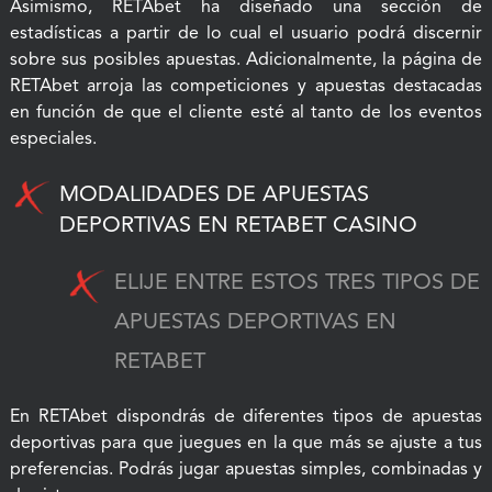
Asimismo, RETAbet ha diseñado una sección de
estadísticas a partir de lo cual el usuario podrá discernir
sobre sus posibles apuestas. Adicionalmente, la página de
RETAbet arroja las competiciones y apuestas destacadas
en función de que el cliente esté al tanto de los eventos
especiales.
MODALIDADES DE APUESTAS
DEPORTIVAS EN RETABET CASINO
ELIJE ENTRE ESTOS TRES TIPOS DE
APUESTAS DEPORTIVAS EN
RETABET
En RETAbet dispondrás de diferentes tipos de apuestas
deportivas para que juegues en la que más se ajuste a tus
preferencias. Podrás jugar apuestas simples, combinadas y