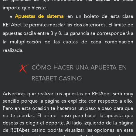
importe que hiciste.
Apuestas de sistema
: en un boleto de esta clase
RETAbet te permite mezclar las dos anteriores. El límite de
apuestas oscila entre 3 y 8. La ganancia se corresponderá a
la multiplicación de las cuotas de cada combinación
realizada.
CÓMO HACER UNA APUESTA EN
RETABET CASINO
Advertirás que realizar tus apuestas en RETAbet será muy
sencillo porque la página es explícita con respecto a ello.
Pero en esta ocasión te hacemos un paso a paso para que
no te pierdas. El primer paso para hacer la apuesta que
deseas es elegir el deporte. Al lado izquierdo de la página
de RETAbet casino podrás visualizar las opciones en este