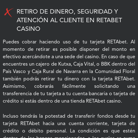
RETIRO DE DINERO, SEGURIDAD Y
ATENCIÓN AL CLIENTE EN RETABET
CASINO
Puedes cobrar haciendo uso de tu tarjeta RETAbet. Al
momento de retirar es posible disponer del monto en
efectivo acercándote a una sede del casino. En caso de que
encuentres un cajero de Kutxa, Caja Vital, o BBK dentro del
País Vasco y Caja Rural de Navarra en la Comunidad Floral
también podrás retirar tu dinero con la tarjeta RETAbet.
Asimismo, cobrarás fácilmente solicitando una
transferencia de tu tarjeta a tu cuenta bancaria o tarjeta de
crédito si estás dentro de una tienda RETAbet casino.
Incluso tendrás la potestad de transferir fondos desde tu
tarjeta RETAbet hacia una cuenta corriente, tarjeta de
crédito o débito personal. La condición es que estén