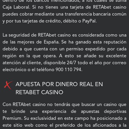
dentro de los bancos mencionados, a los cuales se suma
Caja Laboral. Si no tienes una tarjeta de RETAbet casino
puedes cobrar mediante una transferencia bancaria común
y por tus tarjetas de crédito, débito o PayPal.
La seguridad de RETAbet casino es considerada como una
de las mejores de España. Se ha ganado esta reputación
debido a que cuenta con un permiso expedido por cada
región en la que opera. A esto se añade su excelente
atención al cliente, disponible 24/7 todo el año por correo
electrónico o el teléfono 900 110 794.
APUESTA POR DINERO REAL EN
RETABET CASINO
Con RETAbet casino no tendrás que buscar un casino que
te brinde una experiencia de apuestas deportivas
Premium. Su exclusividad en este campo ha posicionado a
este sitio web como el preferido de los aficionados a la