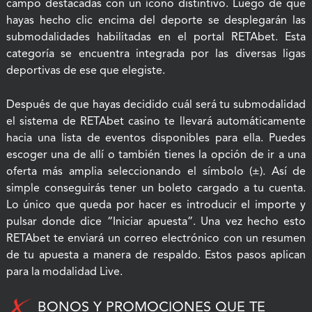
campo destacadas con un ícono distintivo. Luego de que
hayas hecho clic encima del deporte se desplegarán las
submodalidades habilitadas en el portal RETAbet. Esta
categoría se encuentra integrada por las diversas ligas
deportivas de ese que elegiste.
Después de que hayas decidido cuál será tu submodalidad
el sistema de RETAbet casino te llevará automáticamente
hacia una lista de eventos disponibles para ella. Puedes
escoger una de allí o también tienes la opción de ir a una
oferta más amplia seleccionando el símbolo (±). Así de
simple conseguirás tener un boleto cargado a tu cuenta.
Lo único que queda por hacer es introducir el importe y
pulsar donde dice “Iniciar apuesta”. Una vez hecho esto
RETAbet te enviará un correo electrónico con un resumen
de tu apuesta a manera de respaldo. Estos pasos aplican
para la modalidad Live.
BONOS Y PROMOCIONES QUE TE