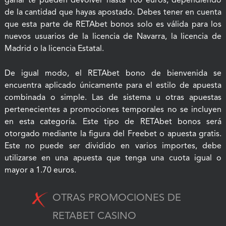
ganar te pueden devolver hasta 100 euros, dependiendo
de la cantidad que hayas apostado. Debes tener en cuenta
que esta parte de RETAbet bonos solo es válida para los
nuevos usuarios de la licencia de Navarra, la licencia de
Madrid o la licencia Estatal.
De igual modo, el RETAbet bono de bienvenida se
encuentra aplicado únicamente para el estilo de apuesta
combinada o simple. Las de sistema u otras apuestas
pertenecientes a promociones temporales no se incluyen
en esta categoría. Este tipo de RETAbet bonos será
otorgado mediante la figura del Freebet o apuesta gratis.
Este no puede ser dividido en varios importes, debe
utilizarse en una apuesta que tenga una cuota igual o
mayor a 1.70 euros.
OTRAS PROMOCIONES DE
RETABET CASINO