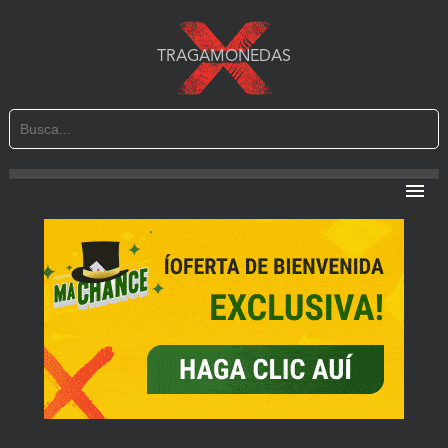
TRAGAMONEDAS