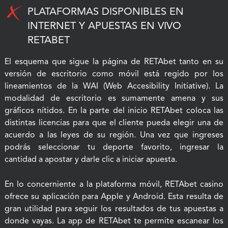
PLATAFORMAS DISPONIBLES EN
INTERNET Y APUESTAS EN VIVO
RETABET
El esquema que sigue la página de RETAbet tanto en su
versión de escritorio como móvil está regido por los
lineamientos de la WAI (Web Accesibility Initiative). La
modalidad de escritorio es sumamente amena y sus
gráficos nítidos. En la parte del inicio RETAbet coloca las
distintas licencias para que el cliente pueda elegir una de
acuerdo a las leyes de su región. Una vez que ingreses
podrás seleccionar tu deporte favorito, ingresar la
cantidad a apostar y darle clic a iniciar apuesta.
En lo concerniente a la plataforma móvil, RETAbet casino
ofrece su aplicación para Apple y Android. Esta resulta de
gran utilidad para seguir los resultados de tus apuestas a
donde vayas. La app de RETAbet te permite escanear los