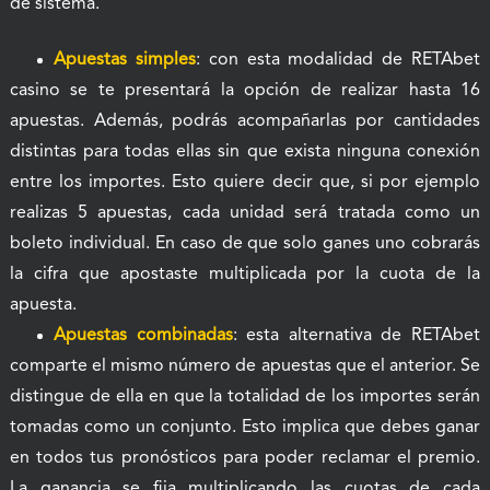
de sistema.
Apuestas simples
: con esta modalidad de RETAbet
casino se te presentará la opción de realizar hasta 16
apuestas. Además, podrás acompañarlas por cantidades
distintas para todas ellas sin que exista ninguna conexión
entre los importes. Esto quiere decir que, si por ejemplo
realizas 5 apuestas, cada unidad será tratada como un
boleto individual. En caso de que solo ganes uno cobrarás
la cifra que apostaste multiplicada por la cuota de la
apuesta.
Apuestas combinadas
: esta alternativa de RETAbet
comparte el mismo número de apuestas que el anterior. Se
distingue de ella en que la totalidad de los importes serán
tomadas como un conjunto. Esto implica que debes ganar
en todos tus pronósticos para poder reclamar el premio.
La ganancia se fija multiplicando las cuotas de cada