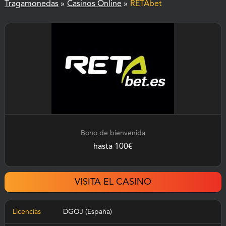
Tragamonedas
»
Casinos Online
»
RETAbet
Bono de bienvenida
hasta 100€
VISITA EL CASINO
Licencias
DGOJ (España)