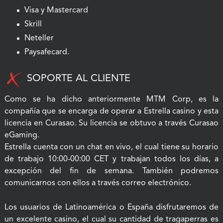
Visa y Mastercard
Skrill
Neteller
Paysafecard.
SOPORTE AL CLIENTE
Como se ha dicho anteriormente MTM Corp, es la
compañía que se encarga de operar a Estrella casino y esta
licencia en Curasao. Su licencia se obtuvo a través Curasao
eGaming.
Estrella cuenta con un chat en vivo, el cual tiene su horario
de trabajo 10:00-00:00 CET y trabajan todos los días, a
excepción del fin de semana. También podremos
comunicarnos con ellos a través correo electrónico.
Los usuarios de Latinoamérica o España disfrutaremos de
un excelente casino, el cual su cantidad de tragaperras es