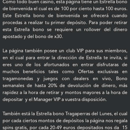
Como todo buen casino, esta página tiene un Estrella bono
de bienvenida el cual es de 100 por ciento hasta 100 euros.
Este Estrella bono de bienvenida se ofrecerá cuando
procedas a realizar tu primer depósito. Para poder retirar
esta Estrella bono se requiere un rollover del dinero
apostado y del bono de x30.
La página también posee un club VIP para sus miembros,
en el cual para entrar la dirección de Estrella te invita, si
eres uno de los afortunados en entrar disfrutaras de
muchos beneficios tales como Ofertas exclusivas en
tragamonedas y juegos con dealers en vivo, Bono
semanales de hasta 20% de devolución de dinero, más
rapidez a la hora de retirar y montos mayores a la hora de
depositar y el Manager VIP a vuestra disposición.
También está la Estrella bono Tragaperras del Lunes, el cual
por cada ciertos montos de depósitos la página nos regala
spins gratis, por cada 20-49 euros depositados nos da 15