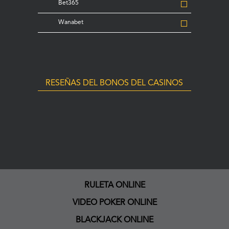
Bet365
Wanabet
RESEÑAS DEL BONOS DEL CASINOS
RULETA ONLINE
VIDEO POKER ONLINE
BLACKJACK ONLINE