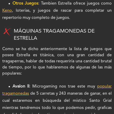
Otros Juegos
: Tambien Estrella ofrece juegos como
Keno
, loterías, y juegos de rascar para completar un
repertorio muy completo de juegos.
MÁQUINAS TRAGAMONEDAS DE
ESTRELLA
Como se ha dicho anteriormente la lista de juegos que
posee Estrella es titánica, con una gran cantidad de
tragaperras, hablar de todas requeriría una cantidad brutal
de tiempo, por lo que hablaremos de algunas de las más
populares:
Avalon II
: Microgaming nos trae este muy
popular
tragamonedas
de 5 carretas y 243 maneras de ganar, en el
cual estaremos en búsqueda del místico Santo Grial
mientras tendremos todo lo que podemos pedir, graficas