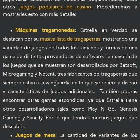
otros
juegos populares de casino
. Procederemos a
mostrarles esto con más detalle:
Máquinas tragamonedas
: Estrella en verdad se
destacan por su
masiva lista de tragaperras
, mostrando una
variedad de juegos de todos los tamaños y formas de una
gama de distintos proveedores de software. La mayoría de
los juegos que se muestran son desarrollados por Betsoft,
Microgaming y Netent, tres fabricantes de tragaperras que
siempre están a la vanguardia en lo que se refiere a diseño
y características de juegos adicionales. También podrás
encontrar otras gemas escondidas, ya que Estrella tiene
otros desarrolladores tales como Play N Go, Genesis
Gaming y Saucify. Por lo que tendrás muchos juegos que
descubrir.
Juegos de mesa
: La cantidad de variantes de los