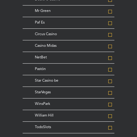
Mr Green
Paf Es
Circus Casino
Casino Midas
NetBet
Pastón
Star Casino be
StarVegas
WinsPark
William Hill
TodoSlots