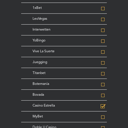
1xBet
LeoVegas
Interwetten
YoBingo
Vive La Suerte
Juegging
Titanbet
Botemanía
Bovada
Casino Estrella
MyBet
Doble U Casino